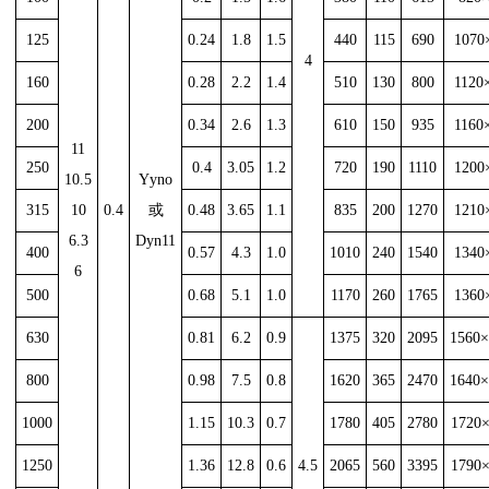
125
0.24
1.8
1.5
440
115
690
1070
4
160
0.28
2.2
1.4
510
130
800
1120
200
0.34
2.6
1.3
610
150
935
1160
11
250
0.4
3.05
1.2
720
190
1110
1200
10.5
Yyno
315
10
0.4
或
0.48
3.65
1.1
835
200
1270
1210
6.3
Dyn11
400
0.57
4.3
1.0
1010
240
1540
1340
6
500
0.68
5.1
1.0
1170
260
1765
1360
630
0.81
6.2
0.9
1375
320
2095
1560×
800
0.98
7.5
0.8
1620
365
2470
1640×
1000
1.15
10.3
0.7
1780
405
2780
1720×
1250
1.36
12.8
0.6
4.5
2065
560
3395
1790×