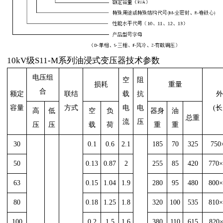
10kV级S11-M系列油浸式变压器技术参数
电压组
空
阻
损耗
重量
合
额定
联结
载
抗
外
容量
方式
电
电
(长
高
低
空
负
器身
油
总重
流
压
压
压
载
荷
重
重
30
0.1
0.6
2.1
185
70
325
750
50
0.13
0.87
2
255
85
420
770×
63
0.15
1.04
1.9
280
95
480
800×
80
0.18
1.25
1.8
320
100
535
810×
100
0.2
1.5
1.6
380
110
615
820×